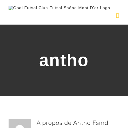
Passer
au
contenu
antho
À propos de
Antho Fsmd