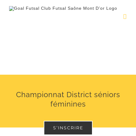
Passer
au
contenu
Championnat District séniors
féminines
S’INSCRIRE