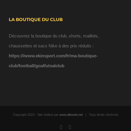
LA BOUTIQUE DU CLUB
Découvrez la boutique du club, shorts, maillots,
chaussettes et sacs Nike à des prix réduits :
https:///www.ekinsport.com/fr/ma-boutique-
club/football/goalfutsalclub
Copyright 2023 - Site réalisé par
www.alloweb.net
| Tous droits résérvés
Facebook
Email