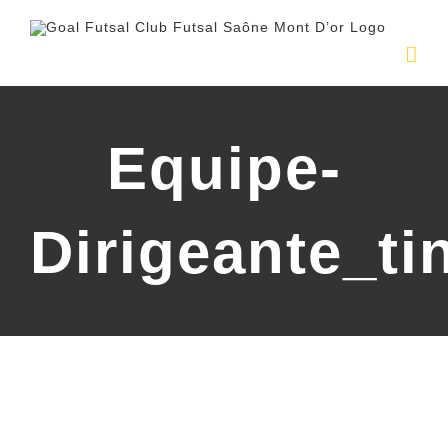
Passer
au
contenu
Equipe-
Dirigeante_ti