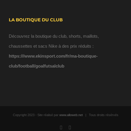
LA BOUTIQUE DU CLUB
Découvrez la boutique du club, shorts, maillots,
chaussettes et sacs Nike à des prix réduits :
https:///www.ekinsport.com/fr/ma-boutique-
club/football/goalfutsalclub
Copyright 2023 - Site réalisé par
www.alloweb.net
| Tous droits résérvés
Facebook
Email