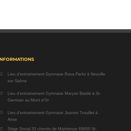
INFORMATIONS
Lieu d’entrainement Gymnase Rosa Parks à Neuville
sur Saône
Lieu d’entrainement Gymnase Maryse Bastié à St-
Germain au Mont d’Or
Lieu d’entrainement Gymnase Jeanne Trouillet à
Anse
Siège Social 33 chemin de Maintenue 69650 St-