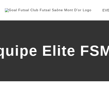
EV
quipe Elite FS