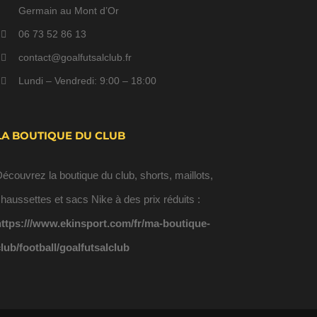
Germain au Mont d’Or
06 73 52 86 13
contact@goalfutsalclub.fr
Lundi – Vendredi: 9:00 – 18:00
LA BOUTIQUE DU CLUB
écouvrez la boutique du club, shorts, maillots,
haussettes et sacs Nike à des prix réduits :
https:///www.ekinsport.com/fr/ma-boutique-
lub/football/goalfutsalclub