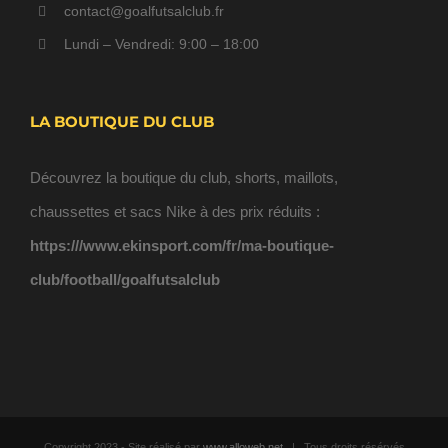
contact@goalfutsalclub.fr
Lundi – Vendredi: 9:00 – 18:00
LA BOUTIQUE DU CLUB
Découvrez la boutique du club, shorts, maillots,
chaussettes et sacs Nike à des prix réduits :
https:///www.ekinsport.com/fr/ma-boutique-
club/football/goalfutsalclub
Copyright 2023 - Site réalisé par
www.alloweb.net
| Tous droits résérvés