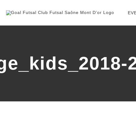
EV
ge_kids_2018-