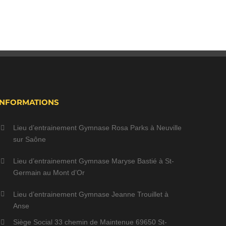
INFORMATIONS
Lieu d’entrainement Gymnase Rosa Parks à Neuville
sur Saône
Lieu d’entrainement Gymnase Maryse Bastié à St-
Germain au Mont d’Or
Lieu d’entrainement Gymnase Jeanne Trouillet à
Anse
Siège Social 33 chemin de Maintenue 69650 St-