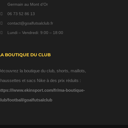
Germain au Mont d’Or
06 73 52 86 13
contact@goalfutsalclub.fr
Lundi – Vendredi: 9:00 – 18:00
LA BOUTIQUE DU CLUB
écouvrez la boutique du club, shorts, maillots,
haussettes et sacs Nike à des prix réduits :
https:///www.ekinsport.com/fr/ma-boutique-
lub/football/goalfutsalclub