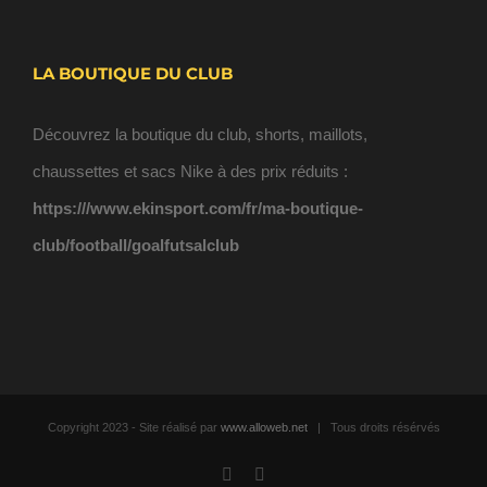
LA BOUTIQUE DU CLUB
Découvrez la boutique du club, shorts, maillots,
chaussettes et sacs Nike à des prix réduits :
https:///www.ekinsport.com/fr/ma-boutique-
club/football/goalfutsalclub
Copyright 2023 - Site réalisé par
www.alloweb.net
| Tous droits résérvés
Facebook
Email