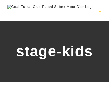
Passer
au
contenu
stage-kids