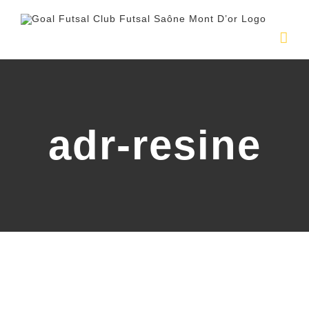
Passer
au
contenu
adr-resine