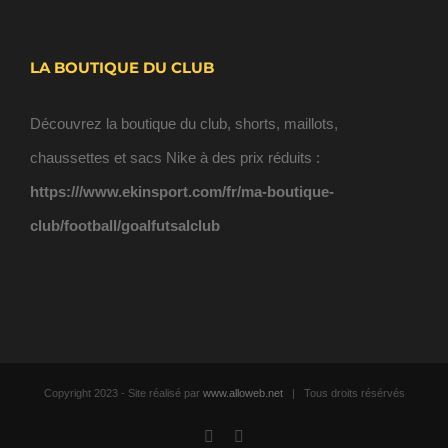
LA BOUTIQUE DU CLUB
Découvrez la boutique du club, shorts, maillots,
chaussettes et sacs Nike à des prix réduits :
https:///www.ekinsport.com/fr/ma-boutique-
club/football/goalfutsalclub
Copyright 2023 - Site réalisé par
www.alloweb.net
| Tous droits résérvés
Facebook
Email