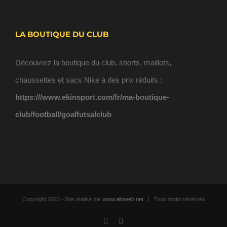
LA BOUTIQUE DU CLUB
Découvrez la boutique du club, shorts, maillots,
chaussettes et sacs Nike à des prix réduits :
https:///www.ekinsport.com/fr/ma-boutique-
club/football/goalfutsalclub
Copyright 2023 - Site réalisé par
www.alloweb.net
| Tous droits résérvés
Facebook
Email